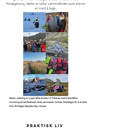
fredagslunsj, dette er ulike varmmåltider som elever
er med å lage.
Aketur, utsetting av yngel, felles skoletur til Fiskenes med krabbefiske,
omvisning på samfunshuset under jammetest, turstien, Steinhågen for å se etter
sola, Ørnhågen (høyeste håg i Hauan)
Praktisk liv