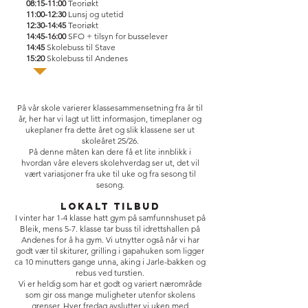
08:15-11:00
Teoriøkt
11:00-12:30
Lunsj og utetid
12:30-14:45
Teoriøkt
14:45-16:00
SFO + tilsyn for busselever
14:45
Skolebuss til Stave
15:20
S
kolebuss til Andenes
På vår skole varierer klassesammensetning fra år til
år, her har vi lagt ut litt informasjon, timeplaner og
ukeplaner fra dette året og slik klassene ser ut
skoleåret 25/26.
På denne måten kan dere få et lite innblikk i
hvordan våre elevers skolehverdag ser ut, det vil
vært variasjoner fra uke til uke og fra sesong til
sesong.
LOKALT TILBUD
I vinter har 1-4 klasse hatt gym på samfunnshuset på
Bleik, mens 5-7. klasse tar buss til idrettshallen på
Andenes for å ha gym. Vi utnytter også når vi har
godt vær til skiturer, grilling i gapahuken som ligger
ca 10 minutters gange unna, aking i Jarle-bakken og
rebus ved turstien.
Vi er heldig som har et godt og variert nærområde
som gir oss mange muligheter utenfor skolens
grenser. Hver fredag avslutter vi uken med